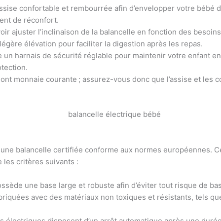
ssise confortable et rembourrée afin d’envelopper votre bébé d
ent de réconfort.
oir ajuster l’inclinaison de la balancelle en fonction des besoin
égère élévation pour faciliter la digestion après les repas.
 un harnais de sécurité réglable pour maintenir votre enfant en
otection.
ont monnaie courante ; assurez-vous donc que l’assise et les co
 une balancelle certifiée conforme aux normes européennes. Cec
les critères suivants :
ssède une base large et robuste afin d’éviter tout risque de b
riquées avec des matériaux non toxiques et résistants, tels q
s électriques disposent d’un arrêt automatique après une durée