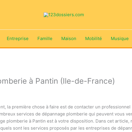
Entreprise
Famille
Maison
Mobilité
Musique
mberie à Pantin (Ile-de-France)
nt
,
la
prem
i
ère
chose
à
faire
est
de
contact
er
un
profession
nel
mb
re
ux
services
de
dé
p
ann
age
pl
om
ber
ie
qui
pe
u
vent
v
ous
ve
age
pl
om
ber
ie
à
Pant
in
est
à
vot
re
disposition
.
D
ans
c
et
article
,
qu
els
s
ont
les
services
propos
és
par
les
ent
re
prises
de
dé
p
an