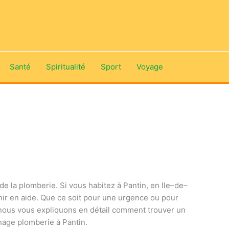
Santé
Spiritualité
Sport
Voyage
de
la
pl
om
ber
ie
.
Si
v
ous
ha
bite
z
à
Pant
in
,
en
I
le
–
de
–
n
ir
en
aide
.
Que
ce
so
it
pour
une
ur
gence
o
u
pour
n
ous
v
ous
expl
iqu
ons
en
dé
tail
comment
trou
ver
un
n
age
pl
om
ber
ie
à
Pant
in
.