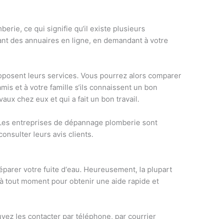
m
ber
ie
,
ce
qui
sign
if
ie
qu
‘
il
exist
e
plus
ie
urs
ant
des
ann
u
aires
en
l
igne
,
en
demand
ant
à
vot
re
opos
ent
le
urs
services
.
V
ous
pour
rez
al
ors
compare
r
am
is
et
à
vot
re
fam
ille
s
‘
ils
con
na
iss
ent
un
bon
v
aux
che
z
e
ux
et
qui
a
f
ait
un
bon
tra
v
ail
.
Les
ent
re
prises
de
dé
p
ann
age
pl
om
ber
ie
s
ont
cons
ul
ter
le
urs
av
is
clients
.
é
p
arer
vot
re
fu
ite
d
‘
e
au
.
He
ure
use
ment
,
la
pl
up
art
à
t
out
moment
pour
ob
ten
ir
une
aide
rap
ide
et
u
vez
les
contact
er
par
t
é
lé
phone
,
par
cour
rier