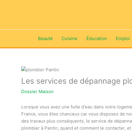
Aller
au
contenu
Beauté
Cuisine
Éducation
Emploi
Les services de dépannage plo
Dossier Maison
L
ors
que
v
ous
a
vez
une
fu
ite
d
‘
e
au
d
ans
vot
re
log
eme
France
,
v
ous
ê
tes
chance
ux
car
v
ous
dispose
z
de
n
o
des
tra
v
aux
plus
cons
é
qu
ents
,
le
service
de
dé
p
ann
pl
omb
ier
à
Pant
in
,
qu
and
et
comment
le
contact
er
,
et