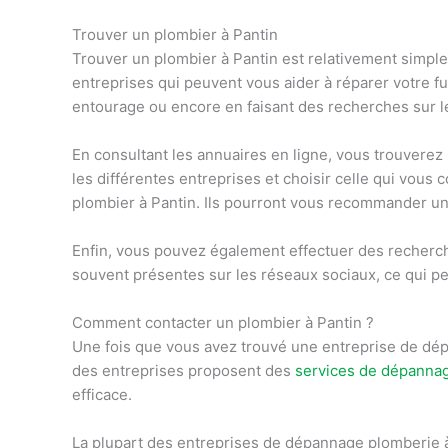
T
rou
ver
un
pl
omb
ier
à
Pant
in
T
rou
ver
un
pl
omb
ier
à
Pant
in
est
relative
ment
simple
ent
re
prises
qui
pe
u
vent
v
ous
a
ider
à
ré
p
arer
vot
re
fu
ent
ourage
o
u
enc
ore
en
f
ais
ant
des
rec
her
ches
sur
l
En
consultant
les
ann
u
aires
en
l
igne
,
v
ous
trou
vere
z
les
diff
é
rent
es
ent
re
prises
et
cho
is
ir
c
elle
qui
v
ous
c
pl
omb
ier
à
Pant
in
.
I
ls
pour
ront
v
ous
recomm
ander
un
En
fin
,
v
ous
p
ou
vez
é
gal
ement
effect
uer
des
rec
her
c
sou
vent
pr
és
ent
es
sur
les
ré
se
aux
soc
ia
ux
,
ce
qui
pe
Comment
contact
er
un
pl
omb
ier
à
Pant
in
?
U
ne
f
ois
que
v
ous
a
vez
trou
v
é
une
ent
re
prise
de
dé
des
ent
re
prises
propos
ent
des
services
de
dé
p
ann
a
effic
ace
.
La
pl
up
art
des
ent
re
prises
de
dé
p
ann
age
pl
om
ber
ie