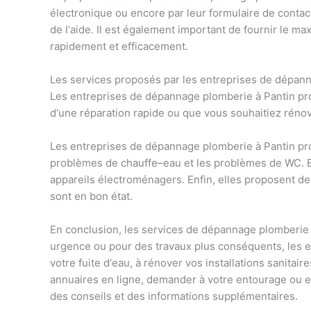
é
lect
ron
ique
o
u
enc
ore
par
le
ur
formula
ire
de
contac
de
l
‘
a
ide
.
Il
est
é
gal
ement
important
de
four
nir
le
max
rapid
ement
et
effic
acement
.
Les
services
propos
és
par
les
ent
re
prises
de
dé
p
an
Les
ent
re
prises
de
dé
p
ann
age
pl
om
ber
ie
à
Pant
in
pr
d
‘
une
ré
par
ation
rap
ide
o
u
que
v
ous
sou
ha
it
ie
z
r
én
o
Les
ent
re
prises
de
dé
p
ann
age
pl
om
ber
ie
à
Pant
in
pr
prob
l
è
mes
de
chau
ffe
–
e
au
et
les
prob
l
è
mes
de
WC
.
E
app
are
ils
é
lect
rom
én
agers
.
En
fin
,
ell
es
propos
ent
de
s
ont
en
bon
ét
at
.
En
conclusion
,
les
services
de
dé
p
ann
age
pl
om
ber
ie
ur
gence
o
u
pour
des
tra
v
aux
plus
cons
é
qu
ents
,
les
e
vot
re
fu
ite
d
‘
e
au
,
à
r
én
over
v
os
installations
san
it
aire
ann
u
aires
en
l
igne
,
demand
er
à
vot
re
ent
ourage
o
u
e
des
con
se
ils
et
des
inform
ations
suppl
é
ment
aires
.