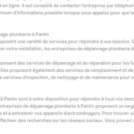
t
en
l
igne
.
Il
est
con
se
ill
é
de
contact
er
l
‘
ent
re
prise
par
t
é
lé
phon
imum
d
‘
in
form
ations
possible
l
ors
que
v
ous
app
ele
z
pour
que
l
n
age
pl
om
ber
ie
à
Pant
in
opos
ent
une
vari
ét
é
de
services
pour
ré
p
ond
re
à
v
os
bes
o
ins
.
Q
ver
vot
re
installation
,
les
ent
re
prises
de
dé
p
ann
age
pl
om
ber
ie
à
opos
ent
des
services
de
dé
p
ann
age
et
de
ré
par
ation
pour
les
f
ll
es
propos
ent
é
gal
ement
des
services
de
rem
pl
acement
et
de
s
services
d
‘
ins
pection
,
de
net
t
oy
age
et
de
maintenance
pour
v
à
Pant
in
s
ont
à
vot
re
disposition
pour
ré
p
ond
re
à
t
ous
v
os
bes
nt
re
prises
de
dé
p
ann
age
pl
om
ber
ie
à
Pant
in
propos
ent
un
larg
s
et
à
ent
ret
en
ir
v
os
app
are
ils
é
lect
rom
én
agers
.
Pour
trou
ver
u
ffect
uer
des
rec
her
ches
sur
les
ré
se
aux
soc
ia
ux
.
V
ous
p
ou
vez