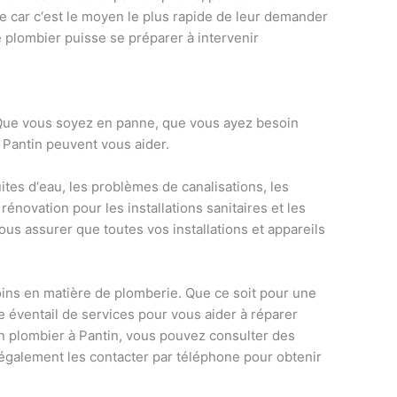
e
car
c
‘
est
le
m
oy
en
le
plus
rap
ide
de
le
ur
demand
er
e
pl
omb
ier
pu
isse
se
pr
é
p
arer
à
interven
ir
ue
v
ous
so
ye
z
en
pan
ne
,
que
v
ous
a
ye
z
bes
oin
Pant
in
pe
u
vent
v
ous
a
ider
.
u
ites
d
‘
e
au
,
les
prob
l
è
mes
de
can
alis
ations
,
les
r
én
ovation
pour
les
installations
san
it
aires
et
les
ous
ass
urer
que
t
out
es
v
os
installations
et
app
are
ils
o
ins
en
mat
i
ère
de
pl
om
ber
ie
.
Que
ce
so
it
pour
une
e
é
vent
ail
de
services
pour
v
ous
a
ider
à
ré
p
arer
n
pl
omb
ier
à
Pant
in
,
v
ous
p
ou
vez
cons
ul
ter
des
é
gal
ement
les
contact
er
par
t
é
lé
phone
pour
ob
ten
ir