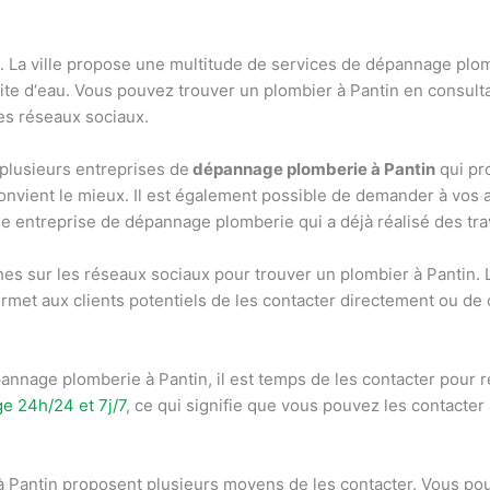
.
La
v
ille
propose
une
multitude
de
services
de
dé
p
ann
age
pl
o
ite
d
‘
e
au
.
V
ous
p
ou
vez
trou
ver
un
pl
omb
ier
à
Pant
in
en
consult
es
ré
se
aux
soc
ia
ux
.
plus
ie
urs
ent
re
prises
de
dépannage plomberie à Pantin
qui
pr
onv
ient
le
m
ie
ux
.
Il
est
é
gal
ement
possible
de
demand
er
à
v
os
e
ent
re
prise
de
dé
p
ann
age
pl
om
ber
ie
qui
a
dé
j
à
ré
alis
é
des
tra
hes
sur
les
ré
se
aux
soc
ia
ux
pour
trou
ver
un
pl
omb
ier
à
Pant
in
.
r
met
aux
clients
potent
i
els
de
les
contact
er
direct
ement
o
u
de
p
ann
age
pl
om
ber
ie
à
Pant
in
,
il
est
tem
ps
de
les
contact
er
pour
r
ge
24
h
/
24
et
7
j
/
7
,
ce
qui
sign
if
ie
que
v
ous
p
ou
vez
les
contact
er
à
Pant
in
propos
ent
plus
ie
urs
m
oy
ens
de
les
contact
er
.
V
ous
p
o