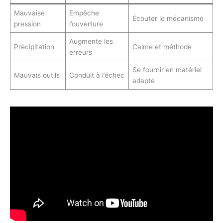
Mauvaise
Empêche
Écouter le mécanisme
pression
l’ouverture
Augmente les
Précipitation
Calme et méthode
erreurs
Se fournir en matériel
Mauvais outils
Conduit à l’échec
adapté