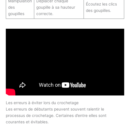
Manipulation
Déplacer chaque
Écoutez les clics
des
goupille à sa hauteur
des goupilles.
goupilles
correcte.
Les erreurs à éviter lors du crochetage
Les erreurs de débutants peuvent souvent ralentir le
processus de crochetage. Certaines d’entre elles sont
courantes et évitables.